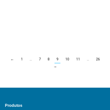
De acordo com uma pesquisa feita pela Ampro,
Associação de Marketing Promocional, 88% das
empresas investem em campanhas promocionais,
incluindo…
Leia mais
←
1
…
7
8
9
10
11
…
26
→
Produtos