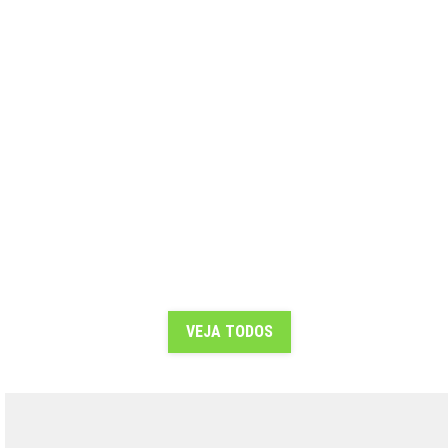
Brinde para consumidores da marca:
Bolsa Johnnie Walker
Veja as fotos
VEJA TODOS