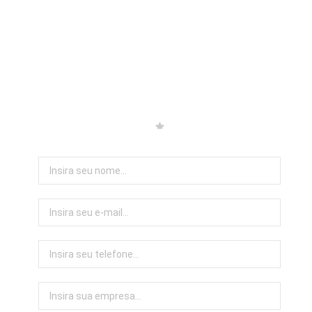
Podemos criar brindes
diferentes de acordo com sua
necessidade. Nos envie os
detalhes e pensamos com você
(sem custos).