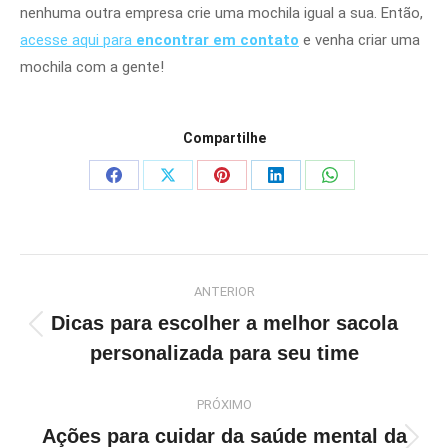
nenhuma outra empresa crie uma mochila igual a sua. Então,
acesse aqui para
encontrar em contato
e venha criar uma
mochila com a gente!
Compartilhe
Share
Share
Share
Share
Share
on
on
on
on
on
Facebook
X
Pinterest
LinkedIn
WhatsApp
Navegação
ANTERIOR
de
Dicas para escolher a melhor sacola
post:
Post
personalizada para seu time
anterior:
PRÓXIMO
Ações para cuidar da saúde mental da