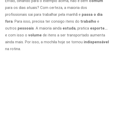
Então, olhando para o exemplo acima, não é bem
comum
para os dias atuais? Com certeza, a maioria dos
profissionais sai para trabalhar pela manhã e
passa o dia
fora
. Para isso, precisa ter consigo itens do
trabalho
e
outros
pessoais
. A maioria ainda
estuda
, pratica
esporte…
e com isso o
volume
de itens a ser transportado aumenta
ainda mais. Por isso, a mochila hoje se tornou
indispensável
na rotina.