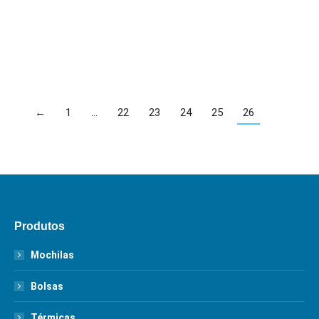
nosso post de…
Leia mais
←
1
…
22
23
24
25
26
Produtos
Mochilas
Bolsas
Térmicas