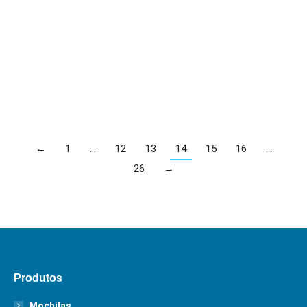
O esforço na busca por uma alimentação saudável
e rica em nutrientes é um hábito que muitos
brasileiros adotaram de…
Leia mais
←
1
…
12
13
14
15
16
…
26
→
Produtos
Mochilas