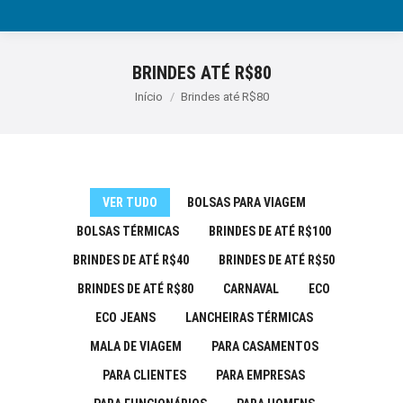
BRINDES ATÉ R$80
Você está aqui:
Início
Brindes até R$80
VER TUDO
BOLSAS PARA VIAGEM
BOLSAS TÉRMICAS
BRINDES DE ATÉ R$100
BRINDES DE ATÉ R$40
BRINDES DE ATÉ R$50
BRINDES DE ATÉ R$80
CARNAVAL
ECO
ECO JEANS
LANCHEIRAS TÉRMICAS
MALA DE VIAGEM
PARA CASAMENTOS
PARA CLIENTES
PARA EMPRESAS