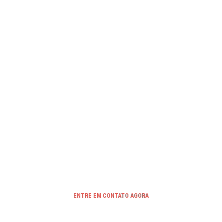
Ref. BV 8060
Dúvidas?
ADICIONAR AO ORÇAMENTO
Quer um orçamento rápido?
Clique aqui para solicitar um orçamento agora com
nossos principais produtos.
ENTRE EM CONTATO AGORA