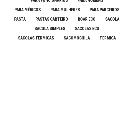
PARA FUNCIONÁRIOS
PARA HOMENS
PARA MÉDICOS
PARA MULHERES
PARA PARCEIROS
PASTA
PASTAS CARTEIRO
ROAR ECO
SACOLA
SACOLA SIMPLES
SACOLAS ECO
SACOLAS TÉRMICAS
SACOMOCHILA
TÉRMICA