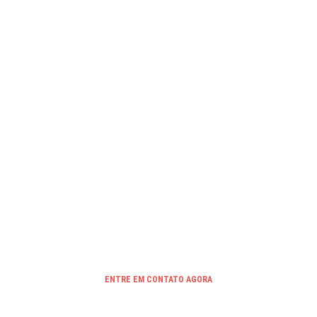
Ref. BV 8060
Dúvidas?
ADICIONAR AO ORÇAMENTO
Quer um orçamento rápido?
Clique aqui para solicitar um orçamento agora com
nossos principais produtos.
ENTRE EM CONTATO AGORA