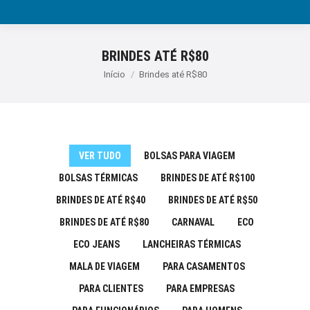
BRINDES ATÉ R$80
Você está aqui:
Início
Brindes até R$80
VER TUDO
BOLSAS PARA VIAGEM
BOLSAS TÉRMICAS
BRINDES DE ATÉ R$100
BRINDES DE ATÉ R$40
BRINDES DE ATÉ R$50
BRINDES DE ATÉ R$80
CARNAVAL
ECO
ECO JEANS
LANCHEIRAS TÉRMICAS
MALA DE VIAGEM
PARA CASAMENTOS
PARA CLIENTES
PARA EMPRESAS