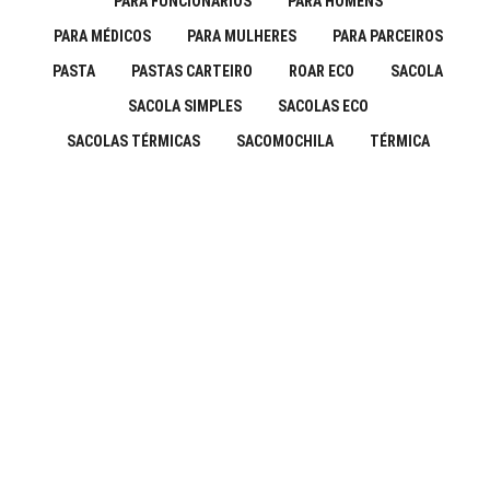
PARA FUNCIONÁRIOS
PARA HOMENS
PARA MÉDICOS
PARA MULHERES
PARA PARCEIROS
PASTA
PASTAS CARTEIRO
ROAR ECO
SACOLA
SACOLA SIMPLES
SACOLAS ECO
SACOLAS TÉRMICAS
SACOMOCHILA
TÉRMICA