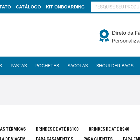
BUSCAR
TATO
CATÁLOGO
KIT ONBOARDING
Direto da F
Personaliza
S
PASTAS
POCHETES
SACOLAS
SHOULDER BAGS
AS TÉRMICAS
BRINDES DE ATÉ R$100
BRINDES DE ATÉ R$40
LA DE VIAGEM
PARA CASAMENTOS
PARA CLIENTES
PARA EM