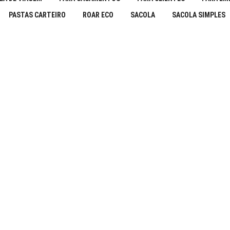
PASTAS CARTEIRO
ROAR ECO
SACOLA
SACOLA SIMPLES
Sacola Ecológica Personalizada