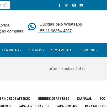
Facebook
Linkedin
Instagram
YouTube
page
page
page
page
opens
opens
opens
opens
Dúvidas pelo Whatsapp
ábrica
in
in
in
in
+55 11 98354-4387
ção completa
new
new
new
new
window
window
window
window
TÉRMICAS
OUTROS
ORÇAMENTO
E-BOOKS
Você está aqui:
Início
Brindes até R$80
BRINDES DE ATÉ R$50
BRINDES DE ATÉ R$80
CARNAVAL
ECO
PRESAS
PARA FUNCIONÁRIOS
PARA HOMENS
PARA MÉDICOS