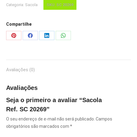
Categoria:
Sacola
SKU:
SC 20269
Compartilhe
Share
Share
Share
Share
on
on
on
on
Pinterest
Facebook
LinkedIn
WhatsApp
Avaliações (0)
Avaliações
Seja o primeiro a avaliar “Sacola
Ref. SC 20269”
O seu endereço de e-mail não será publicado.
Campos
obrigatórios são marcados com
*