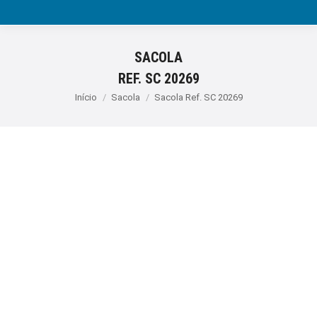
SACOLA
REF. SC 20269
Você está aqui:
Início
Sacola
Sacola Ref. SC 20269