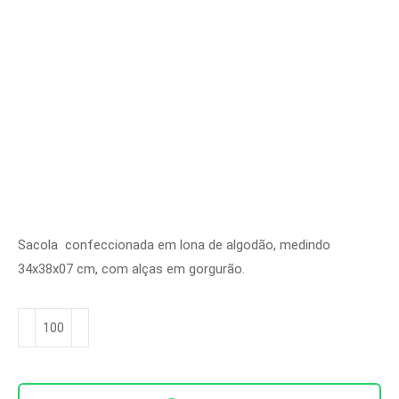
Sacola confeccionada em lona de algodão, medindo
34x38x07 cm, com alças em gorgurão.
Ecobag
Clássica
Leve
Ref.