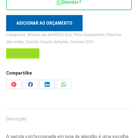
Dúvidas?
ECO
3012
quantidade
ADICIONAR AO ORÇAMENTO
Categorias:
Brindes de até R$30
,
Eco
,
Para Casamentos
,
Para Dia
das mães
,
Sacola
,
Sacola Simples
,
Sacolas ECO
SKU:
ECO 3012
Compartilhe
Share
Share
Share
Share
on
on
on
on
Pinterest
Facebook
LinkedIn
WhatsApp
Descrição
A sacola confeccionada em lona de algodão é uma escolha