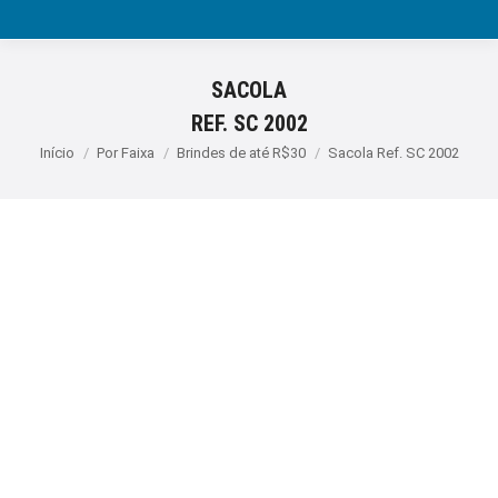
SACOLA
REF. SC 2002
Você está aqui:
Início
Por Faixa
Brindes de até R$30
Sacola Ref. SC 2002