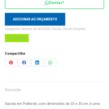
Dúvidas?
quantidade
ADICIONAR AO ORÇAMENTO
Categorias:
Brindes de até R$30
,
Sacola
,
Sacola Simples
SKU:
SC2002
Compartilhe
Share
Share
Share
Share
on
on
on
on
Pinterest
Facebook
LinkedIn
WhatsApp
Descrição
Sacola em Poliéster, com dimensões de 33 x 35 cm, é uma