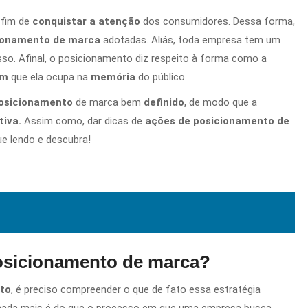
 fim de
conquistar a atenção
dos consumidores. Dessa forma,
ionamento de marca
adotadas. Aliás, toda empresa tem um
so. Afinal, o posicionamento diz respeito à forma como a
em
que ela ocupa na
memória
do público.
osicionamento
de marca bem
definido
, de modo que a
iva.
Assim como, dar dicas de
ações de posicionamento de
ue lendo e descubra!
posicionamento de marca?
to
, é preciso compreender o que de fato essa estratégia
 nada mais é do que o processo em que uma empresa busca