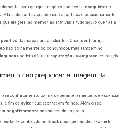
undamental para qualquer negócio que deseja
conquistar
o
a
. Afinal de contas, quando isso acontece, o posicionamento
os
que ela gera, as
memórias
afetivas e tudo aquilo que faz a
positiva
da marca para os clientes. Caso
contrário
, a
ado
não só na
mente
do consumidor, mas também no
dequadas
podem afetar a
reputação
da
empresa
em relação
amento não prejudicar a imagem da
r o
reconhecimento
da marca perante o mercado, é essencial
s, a fim de
evitar
que aconteçam
falhas.
Além disso,
erir
negativamente
na imagem da empresa.
 bastante conhecido no Brasil, mas que não deu tão certo