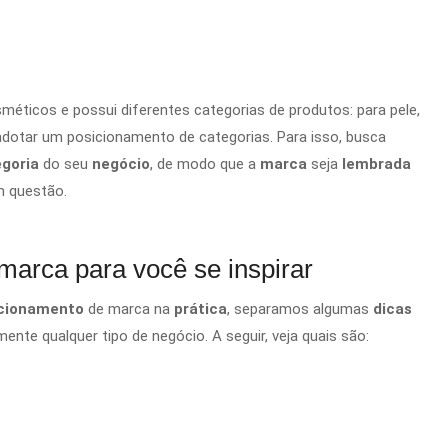
sméticos
e possui diferentes categorias
de produtos: para pele,
adotar um posicionamento de categorias. Para isso, busca
egoria
do seu
negócio
, de modo que a
marca
seja
lembrada
m questão.
marca para você se inspirar
icionamento
de marca na
prática
, separamos algumas
dicas
nte qualquer tipo de negócio. A seguir, veja quais são: