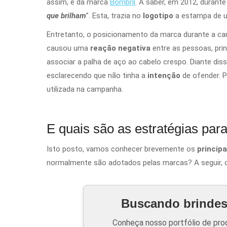
assim, é da marca
Bombril
. A saber, em 2012, durant
que brilham
”. Esta, trazia no
logotipo
a estampa de 
Entretanto, o posicionamento da marca durante a c
causou uma
reação negativa
entre as pessoas, pri
associar a palha
de aço
ao cabelo
crespo. Diante dis
esclarecendo que não
tinha a
intenção
de ofender. 
utilizada na campanha.
E quais são as estratégias pa
Isto posto, vamos conhecer brevemente os
princip
normalmente são adotados pelas marcas? A seguir, c
Buscando brindes 
Conheça nosso portfólio de prod