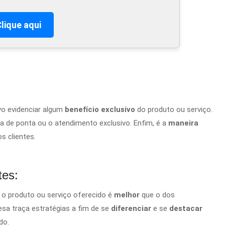
lique aqui
o evidenciar
algum
benefício exclusivo
do produto ou serviço.
a de ponta ou o atendimento exclusivo. Enfim, é a
maneira
os clientes.
tes:
 o produto
ou serviço
oferecido é
melhor
que o dos
esa traça estratégias a fim de se
diferenciar
e se
destacar
do.