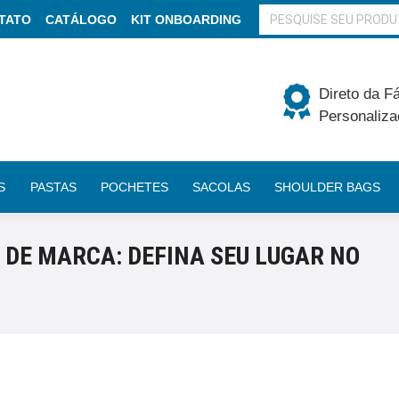
BUSCAR
TATO
CATÁLOGO
KIT ONBOARDING
Direto da F
Personaliza
S
PASTAS
POCHETES
SACOLAS
SHOULDER BAGS
 DE MARCA: DEFINA SEU LUGAR NO
Você