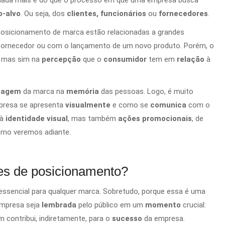
o-alvo
. Ou seja, dos
clientes, funcionários
ou
fornecedores
.
posicionamento de marca estão relacionadas a grandes
fornecedor ou com o lançamento de um novo produto. Porém, o
, mas sim na
percepção
que o
consumidor
tem em
relação
à
magem
da marca na
memória
das pessoas. Logo, é muito
presa se apresenta
visualmente
e como se
comunica
com o
 à
identidade visual
, mas também
ações promocionais
, de
omo veremos adiante.
es de posicionamento?
ssencial para qualquer marca. Sobretudo, porque essa é uma
empresa seja
lembrada
pelo público em um
momento
crucial:
 contribui, indiretamente, para o
sucesso
da empresa.