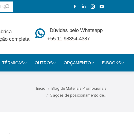
Facebook
Linkedin
Instagram
YouTube
page
page
page
page
opens
opens
opens
opens
Dúvidas pelo Whatsapp
ábrica
in
in
in
in
+55 11 98354-4387
ção completa
new
new
new
new
window
window
window
window
TÉRMICAS
OUTROS
ORÇAMENTO
E-BOOKS
 está aqui:
Início
Blog de Materiais Promocionais
5 ações de posicionamento de…