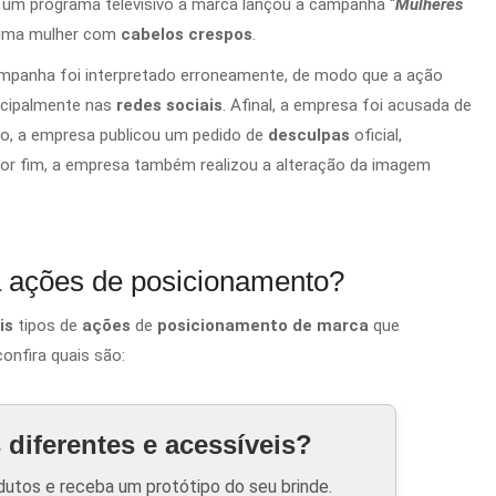
e um programa televisivo a marca lançou a campanha “
Mulheres
uma mulher com
cabelos crespos
.
ampanha foi interpretado erroneamente, de modo que a ação
ncipalmente nas
redes sociais
. Afinal, a empresa foi acusada de
so, a empresa publicou um pedido de
desculpas
oficial,
Por fim, a empresa também realizou a alteração
da imagem
ra ações de posicionamento?
ais
tipos de
ações
de
posicionamento de marca
que
onfira quais são:
diferentes e acessíveis?
utos e receba um protótipo do seu brinde.