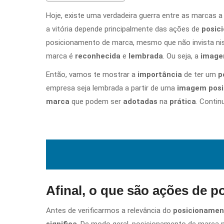
Hoje, existe uma verdadeira guerra entre as marcas a
a vitória depende principalmente das ações de
posic
posicionamento de marca, mesmo que não invista nis
marca é
reconhecida
e
lembrada
. Ou seja, a
imag
Então, vamos te mostrar a
importância
de ter um
p
empresa seja lembrada a partir de uma
imagem posit
marca
que podem ser
adotadas
na
prática
. Contin
Afinal, o que são ações de 
Antes de verificarmos a relevância do
posicionamen
significa
. De modo geral, posicionamento de marca