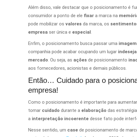
Além disso, vale destacar que o posicionamento é f
consumidor
a ponto de ele
fixar
a marca na
memóri
pode mobilizar os
valores
da marca, os
sentiment
empresa
ser única
e
especial
.
Enfim, o posicionamento busca passar uma
imagem 
companhia pode acabar ocupando um lugar
indesej
mercado
. Ou seja, as
ações
de posicionamento
ina
aos fornecedores, acionistas e demais públicos.
Então… Cuidado para o posicion
empresa!
Como o posicionamento é importante para aumenta
tomar
cuidado
durante a
elaboração
das estratégia
a
interpretação
incoerente
desse fato pode interf
Nesse sentido, um
case
de posicionamento de marca