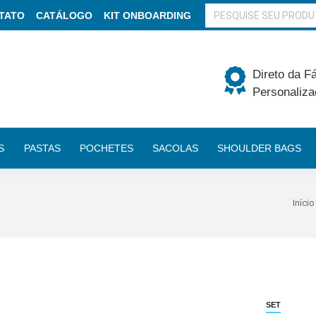
BUSCAR
TATO
CATÁLOGO
KIT ONBOARDING
Direto da F
Personaliza
S
PASTAS
POCHETES
SACOLAS
SHOULDER BAGS
Você
Início
SET