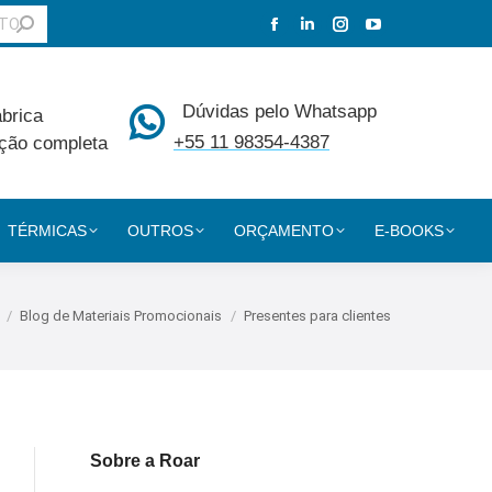
Facebook
Linkedin
Instagram
YouTube
page
page
page
page
opens
opens
opens
opens
Dúvidas pelo Whatsapp
ábrica
in
in
in
in
+55 11 98354-4387
ção completa
new
new
new
new
window
window
window
window
TÉRMICAS
OUTROS
ORÇAMENTO
E-BOOKS
 está aqui:
Blog de Materiais Promocionais
Presentes para clientes
Sobre a Roar