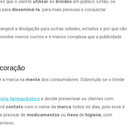
ez que o cliente
utilizar
os
brindes
em público. Então, os
a para
disseminá-la
para mais pessoas e conquistar
rangerá a divulgação para outras cidades, estados e por que não
nvolve menos custos e é menos complexa que a publicidade
 coração
ar
a marca na
mente
dos consumidores. Sobretudo se o brinde
tório farmacêutico
e decide presentear os clientes com
erá
contato
com o nome da
marca
todos os dias, pois esse é
le precisar de
medicamentos
ou
itens
de
higiene
, com
enteou.