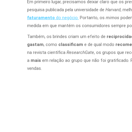
Em primeiro lugar, precisamos deixar claro que os pr
pesquisa publicada pela universidade de
Harvard
, mel
faturamento
do negócio.
Portanto, os
mimos
podem
medida em que mantém os consumidores sempre por
Também, os brindes criam um efeito de
reciprocida
gastam
, como
classificam
e de qual modo
recome
na revista científica
ResearchGate
, os grupos que r
a
mais
em relação ao grupo que não foi gratificado
.
vendas.