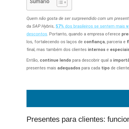
Sumário
Quem não gosta de ser surpreendido com um presente,
da
SAP Hybris
,
57%
dos brasileiros
se sentem mais
v
descontos
. Portanto, quando a empresa oferece
pre
los, fortalecendo os laços de
confiança
, parceria e
f
final, mas também dos clientes
internos
e
especiai
Então,
continue lendo
para descobrir qual a
import
presentes mais
adequados
para cada
tipo
de cliente
Presentes para clientes: func