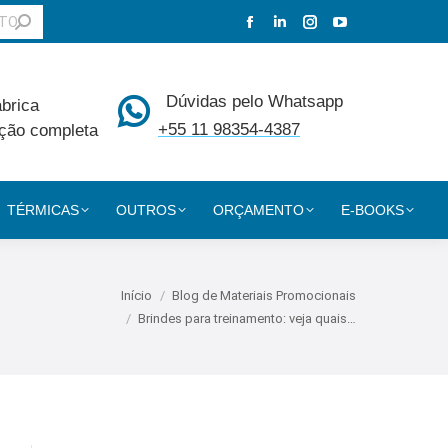
Facebook
Linkedin
Instagram
YouTube
page
page
page
page
opens
opens
opens
opens
Dúvidas pelo Whatsapp
ábrica
in
in
in
in
+55 11 98354-4387
ção completa
new
new
new
new
window
window
window
window
TÉRMICAS
OUTROS
ORÇAMENTO
E-BOOKS
aqui:
Início
Blog de Materiais Promocionais
Brindes para treinamento: veja quais…