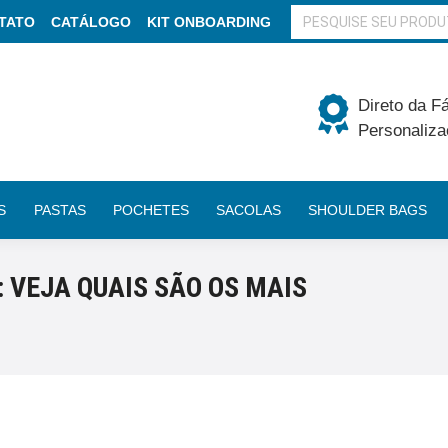
BUSCAR
TATO
CATÁLOGO
KIT ONBOARDING
Direto da F
Personaliza
S
PASTAS
POCHETES
SACOLAS
SHOULDER BAGS
 VEJA QUAIS SÃO OS MAIS
Você está 