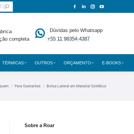
Facebook
Linkedin
Instagram
YouTube
page
page
page
page
opens
opens
opens
opens
Dúvidas pelo Whatsapp
ábrica
in
in
in
in
+55 11 98354-4387
ção completa
new
new
new
new
window
window
window
window
TÉRMICAS
OUTROS
ORÇAMENTO
E-BOOKS
ui:
 Quem
Para Gestantes
Bolsa Lateral em Material Sintético
Sobre a Roar