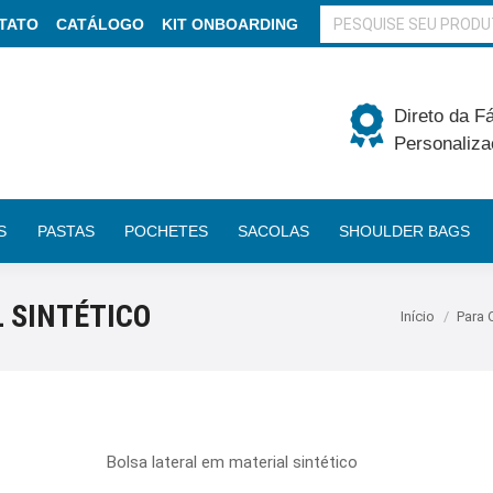
BUSCAR
TATO
CATÁLOGO
KIT ONBOARDING
Direto da F
Personaliza
S
PASTAS
POCHETES
SACOLAS
SHOULDER BAGS
 SINTÉTICO
Você está aq
Início
Para
Bolsa lateral em m
aterial sintético