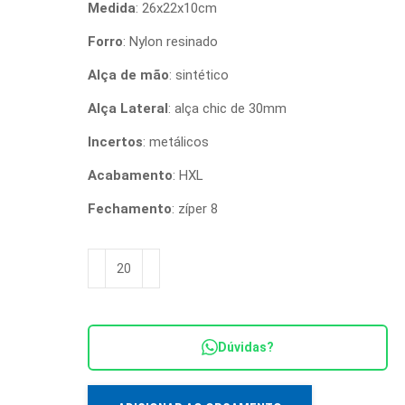
Medida
: 26x22x10cm
Forro
: Nylon resinado
Alça de mão
: sintético
Alça Lateral
: alça chic de 30mm
Incertos
: metálicos
Acabamento
: HXL
Fechamento
: zíper 8
Bolsa
Lateral
em
Material
Dúvidas?
Sintético
quantidade