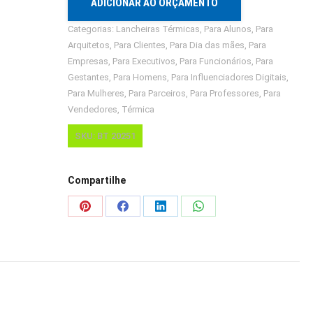
ADICIONAR AO ORÇAMENTO
Categorias:
Lancheiras Térmicas
,
Para Alunos
,
Para
Arquitetos
,
Para Clientes
,
Para Dia das mães
,
Para
Empresas
,
Para Executivos
,
Para Funcionários
,
Para
Gestantes
,
Para Homens
,
Para Influenciadores Digitais
,
Para Mulheres
,
Para Parceiros
,
Para Professores
,
Para
Vendedores
,
Térmica
SKU:
BT 20251
Compartilhe
Share
Share
Share
Share
on
on
on
on
Pinterest
Facebook
LinkedIn
WhatsApp