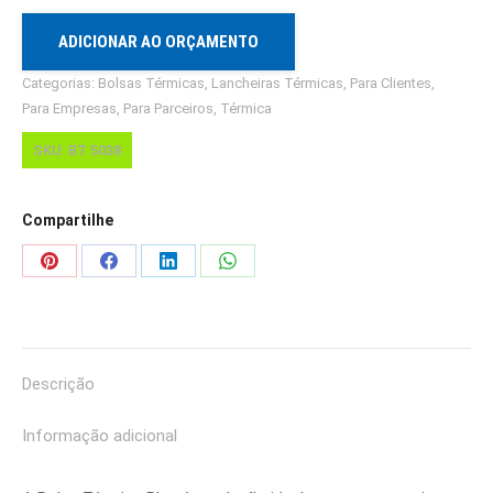
5038
quantidade
ADICIONAR AO ORÇAMENTO
Categorias:
Bolsas Térmicas
,
Lancheiras Térmicas
,
Para Clientes
,
Para Empresas
,
Para Parceiros
,
Térmica
SKU:
BT 5038
Compartilhe
Share
Share
Share
Share
on
on
on
on
Pinterest
Facebook
LinkedIn
WhatsApp
Descrição
Informação adicional