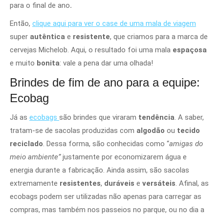
para o final de ano
.
Então,
clique aqui para ver o case de uma mala de viagem
super
autêntica
e
resistente
, que criamos para a marca de
cervejas Michelob. Aqui, o resultado foi uma mala
espaçosa
e muito
bonita
: vale a pena dar uma olhada!
Brindes de fim de ano para a equipe:
Ecobag
Já as
ecobags
são brindes que viraram
tendência
. A saber,
tratam-se de sacolas produzidas com
algodão
ou
tecido
reciclado
. Dessa forma, são conhecidas como “
amigas do
meio ambiente”
justamente por economizarem água e
energia durante a fabricação. Ainda assim, são sacolas
extremamente
resistentes
,
duráveis
e
versáteis
. Afinal, as
ecobags podem ser utilizadas não apenas para carregar as
compras, mas também nos passeios no parque, ou no dia a