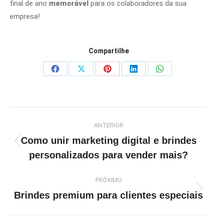
final de ano
memorável
para os colaboradores da sua
empresa!
Compartilhe
Share
Share
Share
Share
Share
on
on
on
on
on
Facebook
X
Pinterest
LinkedIn
WhatsApp
Navegação
ANTERIOR
de
Como unir marketing digital e brindes
post:
Post
personalizados para vender mais?
anterior:
PRÓXIMO
Próximo
Brindes premium para clientes especiais
post: