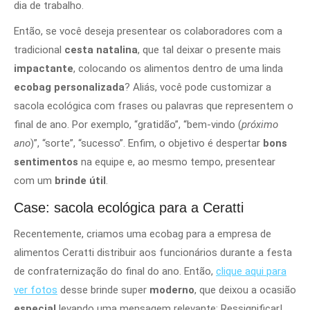
dia de trabalho.
Então, se você deseja presentear os colaboradores com a
tradicional
cesta natalina
, que tal deixar o presente mais
impactante
, colocando os alimentos dentro de uma linda
ecobag personalizada
? Aliás, você pode customizar
a
sacola ecológica com frases ou palavras que representem o
final de ano. Por exemplo, “gratidão”, “bem-vindo (
próximo
ano
)”, “sorte”, “sucesso”. Enfim, o objetivo é despertar
bons
sentimentos
na equipe e, ao mesmo tempo, presentear
com um
brinde útil
.
Case: sacola ecológica para a Ceratti
Recentemente, criamos uma ecobag para a empresa de
alimentos Ceratti distribuir aos funcionários durante a festa
de confraternização do final do ano. Então,
clique aqui para
ver fotos
desse brinde super
moderno
, que deixou a ocasião
especial
levando uma mensagem relevante: Ressignificar!