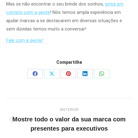
Mas se não encontrar o seu brinde dos sonhos,
entre em
contato com a gente
! Nós temos ampla experiência em
ajudar marcas a se destacarem em diversas situações e
sem dúvidas temos muito a conversar!
Fale com a gente!
Compartilhe
Share
Share
Share
Share
Share
on
on
on
on
on
Facebook
X
Pinterest
LinkedIn
WhatsApp
Navegação
ANTERIOR
de
Mostre todo o valor da sua marca com
post:
Post
presentes para executivos
anterior: