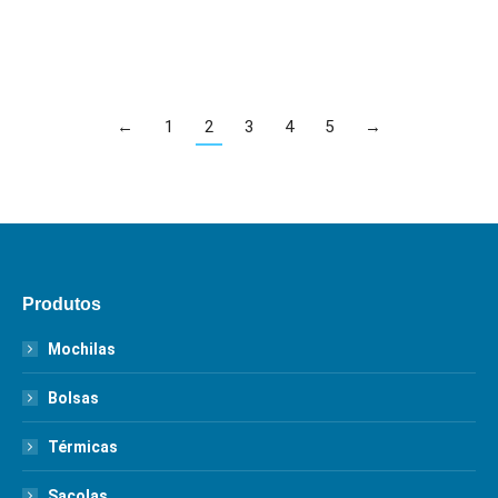
ADICIONAR AO ORÇAMENTO
←
1
2
3
4
5
→
Produtos
Mochilas
Bolsas
Térmicas
Sacolas