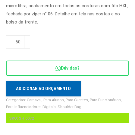
microfibra, acabamento em todas as costuras com fita HXL,
fechada por zíper n° 06. Detalhe em tela nas costas e no
bolso da frente.
Shoulder
bag
com
corda
Dúvidas?
náutica
Ref.
SH
ADICIONAR AO ORÇAMENTO
0072
Categorias:
Carnaval
,
Para Alunos
,
Para Clientes
,
Para Funcionários
,
quantidade
Para Influenciadores Digitais
,
Shoulder Bag
SKU:
SH 0072