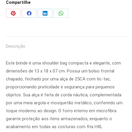
Compartilhe
Share
Share
Share
Share
on
on
on
on
Pinterest
Facebook
LinkedIn
WhatsApp
Descrição
Este brinde é uma shoulder bag compacta e elegante, com
dimensões de 13 x 18 x 07 cm. Possui um bolso frontal
chapado, fechado por uma alça de 25CA com tic-tac,
proporcionando praticidade e segurança para pequenos
objetos. Sua alça é feita de corda náutica, complementada
por uma meia argola e mosquetão metálico, conferindo um
toque moderno ao design. O forro interno em microfibra
garante proteção aos itens armazenados, enquanto o
acabamento em todas as costuras com fita HXL