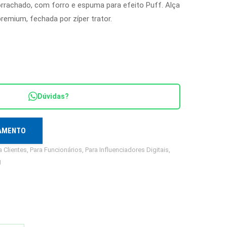
rachado, com forro e espuma para efeito Puff. Alça
emium, fechada por zíper trator.
Dúvidas?
ÇAMENTO
a Clientes
,
Para Funcionários
,
Para Influenciadores Digitais
,
g