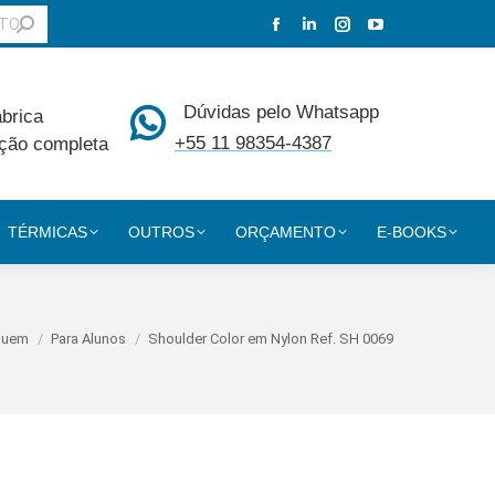
Facebook
Linkedin
Instagram
YouTube
page
page
page
page
opens
opens
opens
opens
Dúvidas pelo Whatsapp
ábrica
in
in
in
in
+55 11 98354-4387
ção completa
new
new
new
new
window
window
window
window
TÉRMICAS
OUTROS
ORÇAMENTO
E-BOOKS
ui:
Quem
Para Alunos
Shoulder Color em Nylon Ref. SH 0069