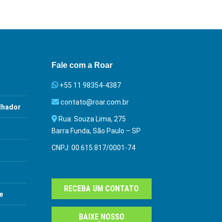
Fale com a Roar
s
+55 11 98354-4387
contato@roar.com.br
lhador
Rua: Souza Lima, 275
Barra Funda, São Paulo – SP
CNPJ: 00.615.817/0001-74
RECEBA UM CONTATO
e
BAIXE NOSSO