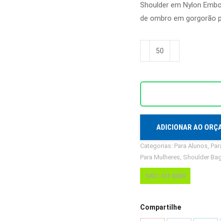
Shoulder em Nylon Embor
de ombro em gorgorão pr
Shoulder
Color
em
Nylon
Ref.
SH
0069
ADICIONAR AO OR
quantidade
Categorias:
Para Alunos
,
Par
Para Mulheres
,
Shoulder Ba
SKU:
SH 0069
Compartilhe