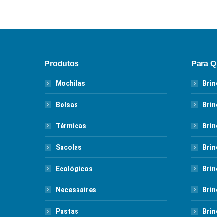
Produtos
Para 
Mochilas
Brin
Bolsas
Brin
Térmicas
Brin
Sacolas
Brin
Ecológicos
Brin
Necessaires
Brin
Pastas
Brin