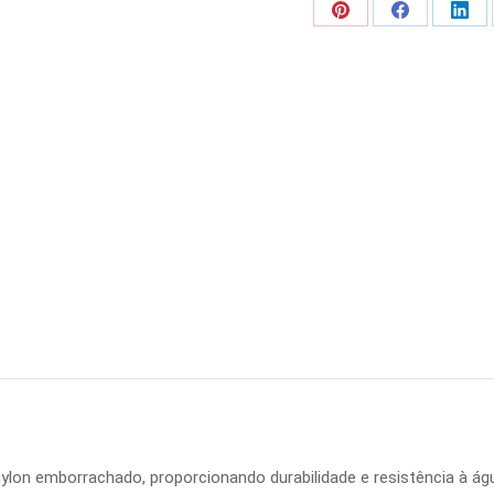
Share
Share
Shar
on
on
on
Pinterest
Facebook
Link
ylon emborrachado, proporcionando durabilidade e resistência à ág