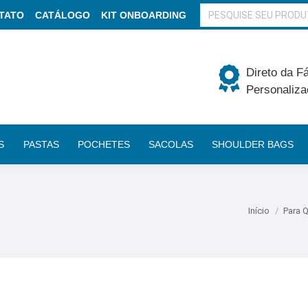
BUSCAR
TATO
CATÁLOGO
KIT ONBOARDING
Direto da F
Personaliza
S
PASTAS
POCHETES
SACOLAS
SHOULDER BAGS
Você está aq
Início
Para 