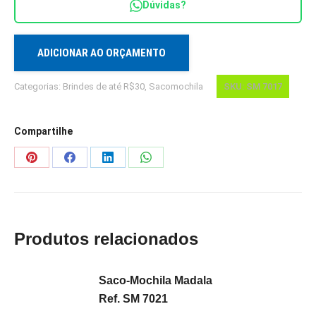
Dúvidas?
quantidade
ADICIONAR AO ORÇAMENTO
Categorias:
Brindes de até R$30
,
Sacomochila
SKU:
SM 7017
Compartilhe
Share
Share
Share
Share
on
on
on
on
Pinterest
Facebook
LinkedIn
WhatsApp
Produtos relacionados
Saco-Mochila Madala
Ref. SM 7021