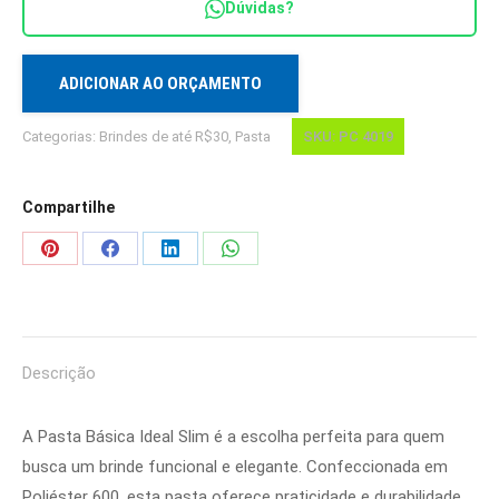
Dúvidas?
PC
4019
quantidade
ADICIONAR AO ORÇAMENTO
Categorias:
Brindes de até R$30
,
Pasta
SKU:
PC 4019
Compartilhe
Share
Share
Share
Share
on
on
on
on
Pinterest
Facebook
LinkedIn
WhatsApp
Descrição
A Pasta Básica Ideal Slim é a escolha perfeita para quem
busca um brinde funcional e elegante. Confeccionada em
Poliéster 600, esta pasta oferece praticidade e durabilidade,