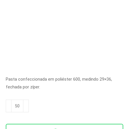
Pasta confeccionada em poliéster 600, medindo 29×36,
fechada por zíper.
Pasta
Básica
Ideal
Slim