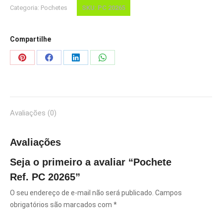
Categoria:
Pochetes
SKU:
PC 20265
Compartilhe
Share
Share
Share
Share
on
on
on
on
Pinterest
Facebook
LinkedIn
WhatsApp
Avaliações (0)
Avaliações
Seja o primeiro a avaliar “Pochete
Ref. PC 20265”
O seu endereço de e-mail não será publicado.
Campos
obrigatórios são marcados com
*