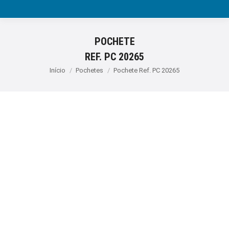
POCHETE
REF. PC 20265
Você está aqui:
Início
Pochetes
Pochete Ref. PC 20265