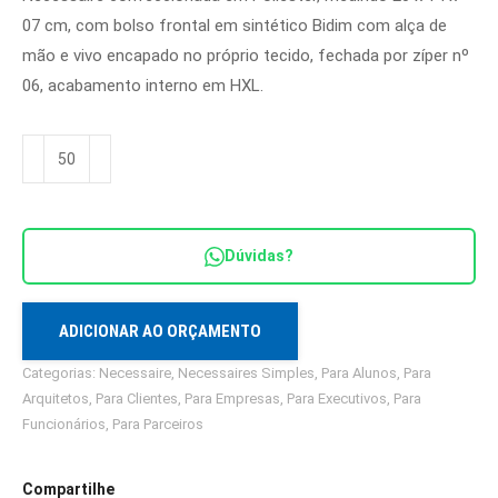
07 cm, com bolso frontal em sintético Bidim com alça de
mão e vivo encapado no próprio tecido, fechada por zíper nº
06, acabamento interno em HXL.
Necessaire
em
Poliéster
quantidade
Dúvidas?
ADICIONAR AO ORÇAMENTO
Categorias:
Necessaire
,
Necessaires Simples
,
Para Alunos
,
Para
Arquitetos
,
Para Clientes
,
Para Empresas
,
Para Executivos
,
Para
Funcionários
,
Para Parceiros
Compartilhe