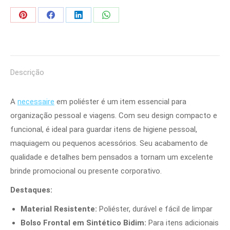
Share
Share
Share
Share
on
on
on
on
Pinterest
Facebook
LinkedIn
WhatsApp
Descrição
A
necessaire
em poliéster é um item essencial para
organização pessoal e viagens. Com seu design compacto e
funcional, é ideal para guardar itens de higiene pessoal,
maquiagem ou pequenos acessórios. Seu acabamento de
qualidade e detalhes bem pensados a tornam um excelente
brinde promocional ou presente corporativo.
Destaques:
Material Resistente:
Poliéster, durável e fácil de limpar
Bolso Frontal em Sintético Bidim:
Para itens adicionais