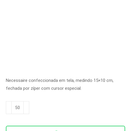
Necessaire confeccionada em tela, medindo 15×10 cm,
fechada por zíper com cursor especial.
Necessaire
Ref.
NC
6004