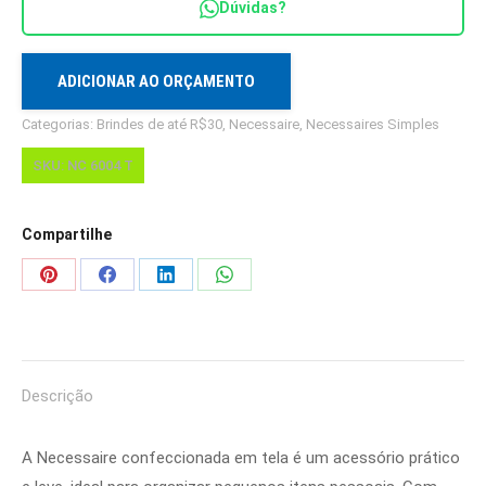
Dúvidas?
T
quantidade
ADICIONAR AO ORÇAMENTO
Categorias:
Brindes de até R$30
,
Necessaire
,
Necessaires Simples
SKU:
NC 6004 T
Compartilhe
Share
Share
Share
Share
on
on
on
on
Pinterest
Facebook
LinkedIn
WhatsApp
Descrição
A Necessaire confeccionada em tela é um acessório prático