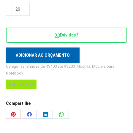
Mochila
para
Notebook
Ideal
Dúvidas?
Business
Tecno
Gold
ADICIONAR AO ORÇAMENTO
MC
Categorias:
Brindes de R$100 até R$200
,
Mochila
,
Mochila para
1089
Notebook
quantidade
SKU:
MC 1089
Compartilhe
Share
Share
Share
Share
on
on
on
on