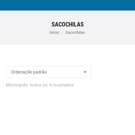
SACOCHILAS
Você está aqui:
Início
Sacochilas
Mostrando todos os 4 resultados