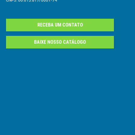
CNPJ: 00.615.817/0001-74
RECEBA UM CONTATO
BAIXE NOSSO CATÁLOGO