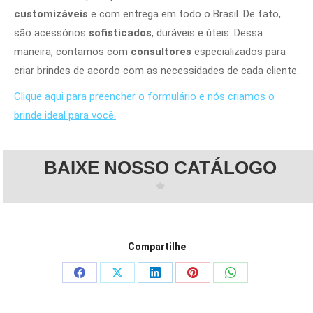
customizáveis
e com entrega em todo o Brasil. De fato,
são acessórios
sofisticados
, duráveis e úteis. Dessa
maneira, contamos com
consultores
especializados para
criar brindes de acordo com as necessidades de cada cliente.
Clique aqui para preencher o formulário e nós criamos o
brinde ideal para você.
BAIXE NOSSO CATÁLOGO
Compartilhe
Share
Share
Share
Share
Share
on
on
on
on
on