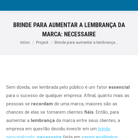
BRINDE PARA AUMENTAR A LEMBRANÇA DA
MARCA: NECESSAIRE
Você está aqui:
Início
Project
Brinde para aumentar a lembrança…
Sem dúvida, ser lembrada pelo público é um fator
essencial
para o sucesso de qualquer empresa. Afinal, quanto mais as
pessoas se
recordam
de uma marca, maiores são as
chances de elas se tornarem clientes
fiéis
. Então, para
aumentar a
lembrança
da marca entre seus clientes, a
empresa em questão decidiu investir em um
brinde
personalizado
:
necessaire
feita em
couro ecológico.