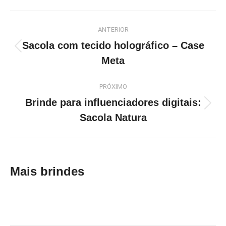
Facebook
X
LinkedIn
Pinterest
WhatsApp
Project
ANTERIOR
navigation
Sacola com tecido holográfico – Case
Previous
Meta
project:
PRÓXIMO
Brinde para influenciadores digitais:
Next
Sacola Natura
project:
Mais brindes