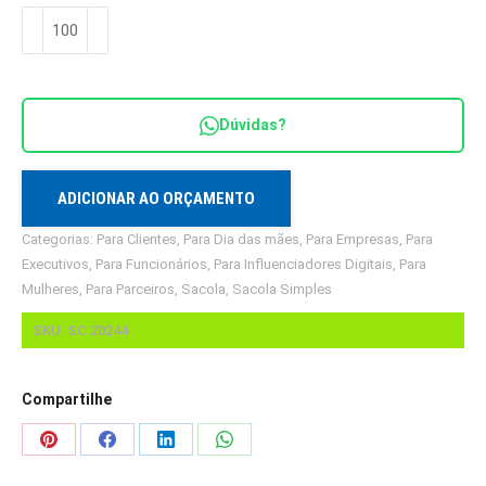
Sacola
em
Sintético
Automotivo
Dúvidas?
quantidade
ADICIONAR AO ORÇAMENTO
Categorias:
Para Clientes
,
Para Dia das mães
,
Para Empresas
,
Para
Executivos
,
Para Funcionários
,
Para Influenciadores Digitais
,
Para
Mulheres
,
Para Parceiros
,
Sacola
,
Sacola Simples
SKU:
SC 20244
Compartilhe
Share
Share
Share
Share