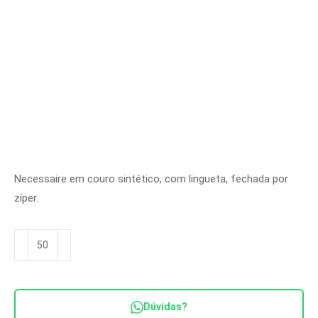
Necessaire em couro sintético, com lingueta, fechada por
zíper.
Necessaire
Ref.
NC
6099
Dúvidas?
quantidade