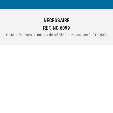
NECESSAIRE
REF. NC 6099
Você está aqui:
Início
Por Faixa
Brindes de até R$40
Necessaire Ref. NC 6099