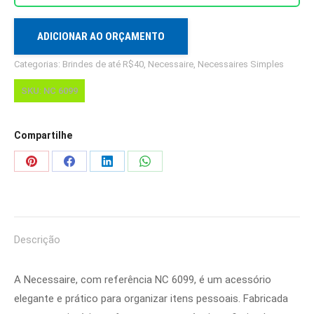
ADICIONAR AO ORÇAMENTO
Categorias:
Brindes de até R$40
,
Necessaire
,
Necessaires Simples
SKU:
NC 6099
Compartilhe
Share
Share
Share
Share
on
on
on
on
Pinterest
Facebook
LinkedIn
WhatsApp
Descrição
A Necessaire, com referência NC 6099, é um acessório
elegante e prático para organizar itens pessoais. Fabricada