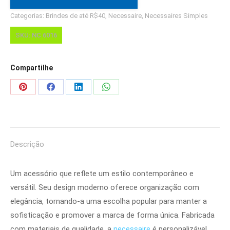
Categorias:
Brindes de até R$40
,
Necessaire
,
Necessaires Simples
SKU:
NC 6016
Compartilhe
Share
Share
Share
Share
on
on
on
on
Pinterest
Facebook
LinkedIn
WhatsApp
Descrição
Um acessório que reflete um estilo contemporâneo e
versátil. Seu design moderno oferece organização com
elegância, tornando-a uma escolha popular para manter a
sofisticação e promover a marca de forma única. Fabricada
com materiais de qualidade, a
necessaire
é personalizável,