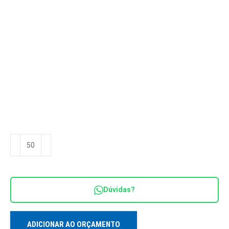
Necessaire
Moderna
Pop
NC
Dúvidas?
6016
quantidade
ADICIONAR AO ORÇAMENTO