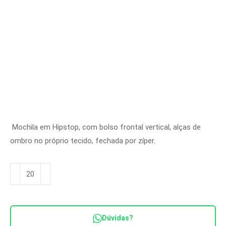
Mochila em Hipstop, com bolso frontal vertical, alças de
ombro no próprio tecido, fechada por zíper.
Mochila
Ref.
MC
1111
Dúvidas?
quantidade