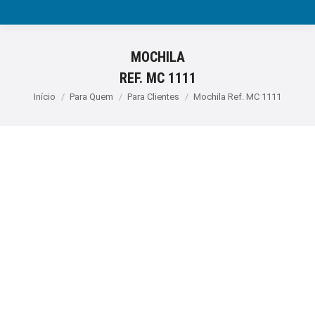
MOCHILA
REF. MC 1111
Você está aqui:
Início
Para Quem
Para Clientes
Mochila Ref. MC 1111