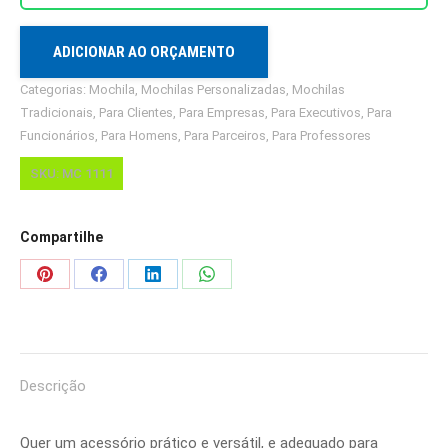
ADICIONAR AO ORÇAMENTO
Categorias:
Mochila
,
Mochilas Personalizadas
,
Mochilas
Tradicionais
,
Para Clientes
,
Para Empresas
,
Para Executivos
,
Para
Funcionários
,
Para Homens
,
Para Parceiros
,
Para Professores
SKU:
MC 1111
Compartilhe
Share
Share
Share
Share
on
on
on
on
Pinterest
Facebook
LinkedIn
WhatsApp
Descrição
Quer um acessório prático e versátil, e adequado para