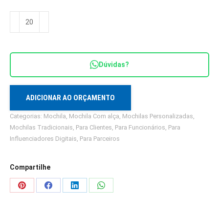
Mochila
Personalizada
Moderna
quantidade
Dúvidas?
ADICIONAR AO ORÇAMENTO
Categorias:
Mochila
,
Mochila Com alça
,
Mochilas Personalizadas
,
Mochilas Tradicionais
,
Para Clientes
,
Para Funcionários
,
Para
Influenciadores Digitais
,
Para Parceiros
Compartilhe
Share
Share
Share
Share
on
on
on
on