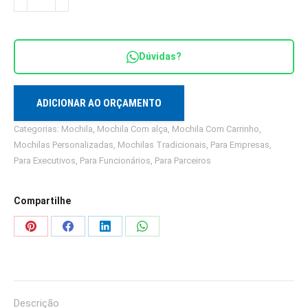
de
rodinha
quantidade
Dúvidas?
ADICIONAR AO ORÇAMENTO
Categorias:
Mochila
,
Mochila Com alça
,
Mochila Com Carrinho
,
Mochilas Personalizadas
,
Mochilas Tradicionais
,
Para Empresas
,
Para Executivos
,
Para Funcionários
,
Para Parceiros
Compartilhe
Share
Share
Share
Share
on
on
on
on
Pinterest
Facebook
LinkedIn
WhatsApp
Descrição