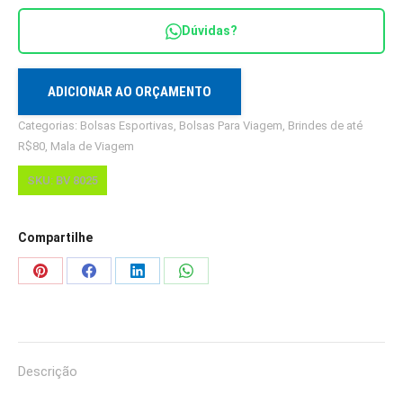
Ref.
Dúvidas?
BV
8025
quantidade
ADICIONAR AO ORÇAMENTO
Categorias:
Bolsas Esportivas
,
Bolsas Para Viagem
,
Brindes de até
R$80
,
Mala de Viagem
SKU:
BV 8025
Compartilhe
Share
Share
Share
Share
on
on
on
on
Pinterest
Facebook
LinkedIn
WhatsApp
Descrição